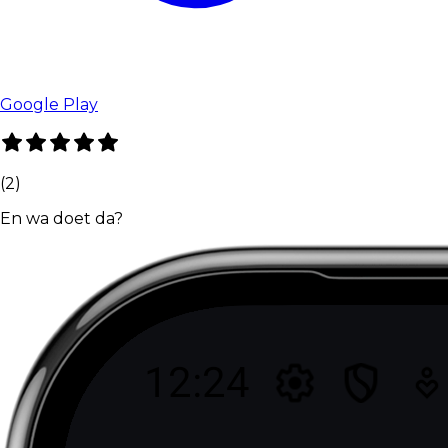
Google Play
(
2
)
En wa doet da?